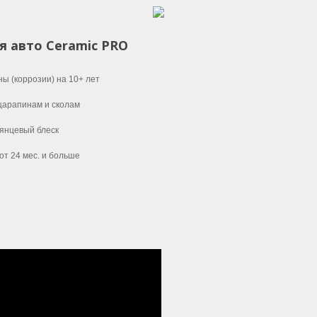
 авто Ceramic PRO
ы (коррозии) на 10+ лет
 царапинам и сколам
лянцевый блеск
от 24 мес. и больше