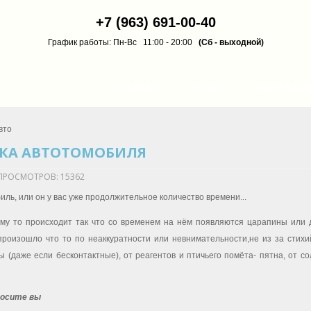
+7 (963) 691-00-40
График работы: Пн-Вс 11:00 - 20:00
(Сб - выходной)
ГЛАВНАЯ
О НАС
ПОРТФОЛ
вто
КА АВТОТОМОБИЛЯ
ПРОСМОТРОВ:
15362
иль, или он у вас уже продолжительное количество времени...
ему то происходит так что со временем на нём появляются царапины или 
произошло что то по неаккуратности или невнимательности,не из за стихий
ы (даже если бесконтактные), от реагентов и птичьего помёта- пятна, от со
росите вы