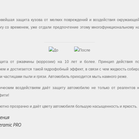
новейшая защита кузова от мелких повреждений и воздействия окружающе
огу со временем, уже отдали предпочтение этому многофункциональному 
ита от ржавчины (коррозии) на 10 лет и более. Принцип действия пок
ем и достигается такой гидрофобный эффект, в связи с чем жидкость собира
ми частицами пыли и грязи. Автомобиль приходится мыть намного реже.
ическим воздействиям даёт защиту автомобилю не только от реагентов 
фити!
ютно прозрачно и даёт цвету автомобиля большую насыщенность и яркость.
сения
eramic PRO