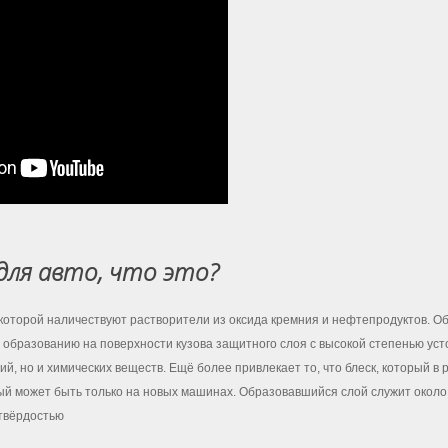
для авто, что это?
в которой наличествуют растворители из оксида кремния и нефтепродуктов. О
 образованию на поверхности кузова защитного слоя с высокой степенью усто
й, но и химических веществ. Ещё более привлекает то, что блеск, который в 
рый может быть только на новых машинах. Образовавшийся слой служит около
твёрдостью