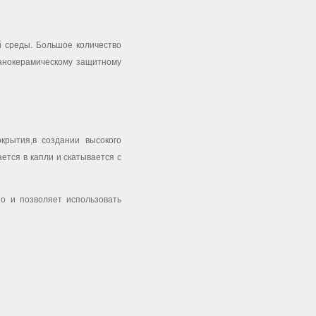
й среды. Большое количество
нанокерамическому защитному
рытия,в создании высокого
ется в капли и скатывается с
но и позволяет использовать