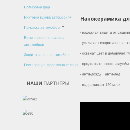
Полировка фар
Нанокерамика для
Рихтовка кузова автомобиля
Покраска автомобиля
- надёжная защита от ржавчин
Восстановление салона
- усиливает сопротивление к
автомобиля
- освежат цвет и добавляет г
Защита салона автомобиля
- продолжительность службы 
Реставрация, перетяжка салона
- анти-дождь + анти-лед
НАШИ
ПАРТНЕРЫ
- выдерживает 120 моек