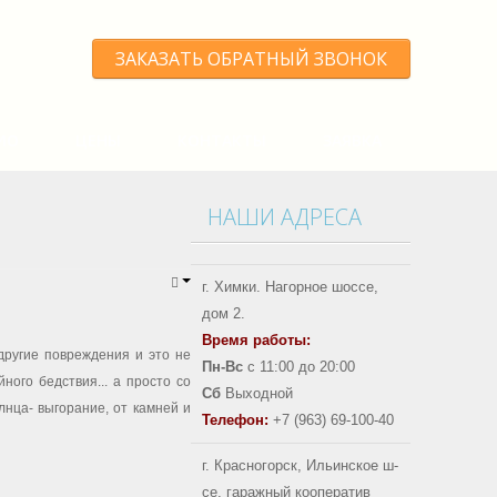
ЗАКАЗАТЬ ОБРАТНЫЙ ЗВОНОК
ИО
ЦЕНЫ
КОНТАКТЫ
ЗАЯВКА
НАШИ
АДРЕСА
г. Химки. Нагорное шоссе,
дом 2.
Время работы:
другие повреждения и это не
Пн-Вс
с 11:00 до 20:00
ного бедствия... а просто со
Сб
Выходной
лнца- выгорание, от камней и
Телефон:
+7 (963) 69-100-40
г. Красногорск, Ильинское ш-
се, гаражный кооператив