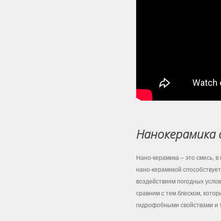
Нанокерамика 
Нано-керамика – это смесь, 
нано-керамикой способствует
воздействиям погодных услови
сравним с тем блеском, кото
гидрофобными свойствами и 